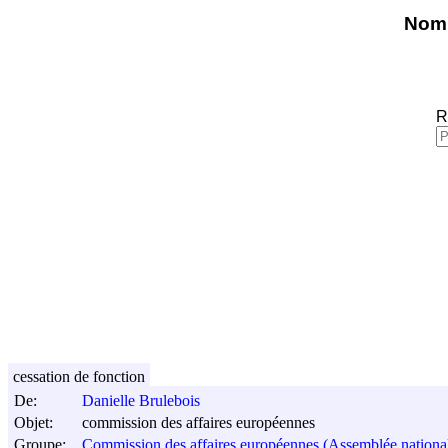
Nomi
R
cessation de fonction
De:
Danielle Brulebois
Objet:
commission des affaires européennes
Groupe:
Commission des affaires européennes (Assemblée nationa