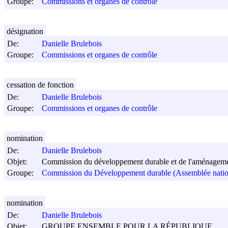
Groupe:
Commissions et organes de contrôle
désignation
De:
Danielle Brulebois
Groupe:
Commissions et organes de contrôle
cessation de fonction
De:
Danielle Brulebois
Groupe:
Commissions et organes de contrôle
nomination
De:
Danielle Brulebois
Objet:
Commission du développement durable et de l'aménagement
Groupe:
Commission du Développement durable (Assemblée natio
nomination
De:
Danielle Brulebois
Objet:
GROUPE ENSEMBLE POUR LA RÉPUBLIQUE