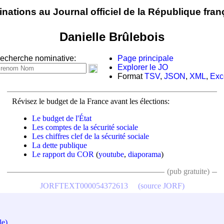
nations au Journal officiel de la République fran
Danielle Brûlebois
echerche nominative:
Page principale
Explorer le JO
Format
TSV
,
JSON
,
XML
,
Exc
Révisez le budget de la France avant les élections:
Le budget de l'État
Les comptes de la sécurité sociale
Les chiffres clef de la sécurité sociale
La dette publique
Le rapport du COR
(
youtube
,
diaporama
)
(pub gratuite)
JORFTEXT000054372613
(source JORF)
le)