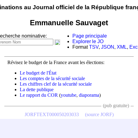
nations au Journal officiel de la République fran
Emmanuelle Sauvaget
echerche nominative:
Page principale
Explorer le JO
Format
TSV
,
JSON
,
XML
,
Exc
Révisez le budget de la France avant les élections:
Le budget de l'État
Les comptes de la sécurité sociale
Les chiffres clef de la sécurité sociale
La dette publique
Le rapport du COR
(
youtube
,
diaporama
)
(pub gratuite)
JORFTEXT000050203033
(source JORF)