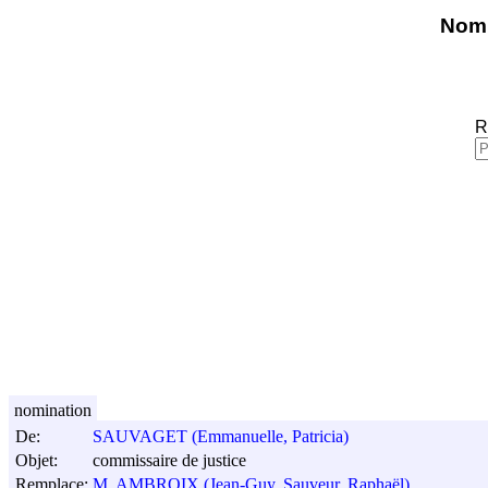
Nomi
R
nomination
De:
SAUVAGET (Emmanuelle, Patricia)
Objet:
commissaire de justice
Remplace:
M. AMBROIX (Jean-Guy, Sauveur, Raphaël)