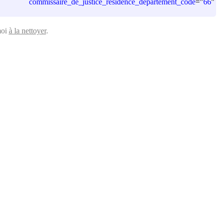
commissaire_de_justice_residence_departement_code
=
"
66
"
moi
à la nettoyer
.