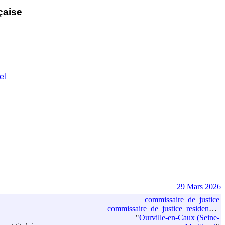
çaise
el
29 Mars 2026
commissaire_de_justice
commissaire_de_justice_residence
=
"
Ourville-en-Caux (Seine-