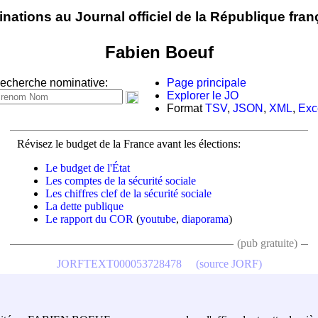
nations au Journal officiel de la République fran
Fabien Boeuf
echerche nominative:
Page principale
Explorer le JO
Format
TSV
,
JSON
,
XML
,
Exc
Révisez le budget de la France avant les élections:
Le budget de l'État
Les comptes de la sécurité sociale
Les chiffres clef de la sécurité sociale
La dette publique
Le rapport du COR
(
youtube
,
diaporama
)
(pub gratuite)
JORFTEXT000053728478
(source JORF)