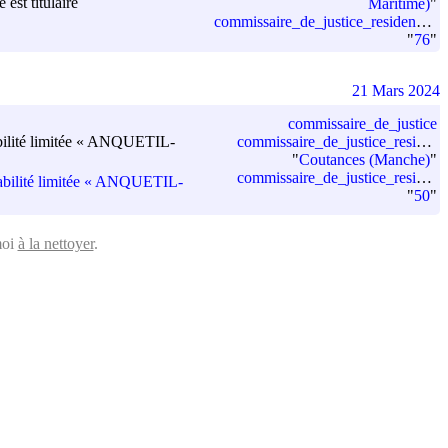
est titulaire
Maritime)
"
commissaire_de_justice_residence_departement_code
"
76
"
21 Mars 2024
commissaire_de_justice
nsabilité limitée « ANQUETIL-
commissaire_de_justice_residence
"
Coutances (Manche)
"
commissaire_de_justice_residence_departement_code
onsabilité limitée « ANQUETIL-
"
50
"
moi
à la nettoyer
.