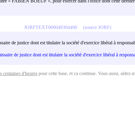
imitée « FABIEN BOEUF », pour exercer dans l'office dont cette dernière 
JORFTEXT000049304490
(source JORF)
ssaire de justice dont est titulaire la société d'exercice libéral à respo
issaire de justice dont est titulaire la société d'exercice libéral à resp
s centaines d'heures
pour cette base, et ca continue. Vous aussi, aidez-