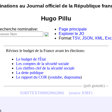
nations au Journal officiel de la République fran
Hugo Pillu
echerche nominative:
Page principale
Explorer le JO
Format
TSV
,
JSON
,
XML
,
Exc
Révisez le budget de la France avant les élections:
Le budget de l'État
Les comptes de la sécurité sociale
Les chiffres clef de la sécurité sociale
La dette publique
Le rapport du COR
(
youtube
,
diaporama
)
(pub gratuite)
JORFTEXT000029662866
(source JORF)
s