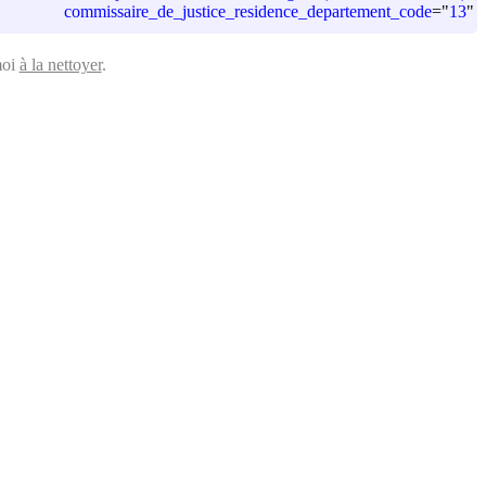
commissaire_de_justice_residence_departement_code
=
"
13
"
moi
à la nettoyer
.