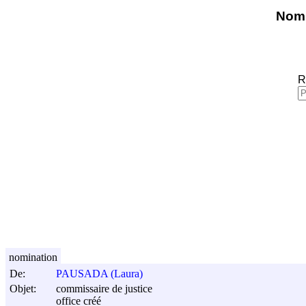
Nomi
R
nomination
De:
PAUSADA (Laura)
Objet:
commissaire de justice
office créé