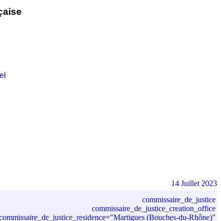
çaise
el
14 Juillet 2023
commissaire_de_justice
commissaire_de_justice_creation_office
commissaire_de_justice_residence
=
"
Martigues (Bouches-du-Rhône)
"