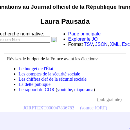
nations au Journal officiel de la République fran
Laura Pausada
echerche nominative:
Page principale
Explorer le JO
Format
TSV
,
JSON
,
XML
,
Exc
Révisez le budget de la France avant les élections:
Le budget de l'État
Les comptes de la sécurité sociale
Les chiffres clef de la sécurité sociale
La dette publique
Le rapport du COR
(
youtube
,
diaporama
)
(pub gratuite)
JORFTEXT000047836783
(source JORF)