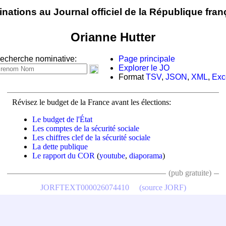
nations au Journal officiel de la République fran
Orianne Hutter
echerche nominative:
Page principale
Explorer le JO
Format
TSV
,
JSON
,
XML
,
Exc
Révisez le budget de la France avant les élections:
Le budget de l'État
Les comptes de la sécurité sociale
Les chiffres clef de la sécurité sociale
La dette publique
Le rapport du COR
(
youtube
,
diaporama
)
(pub gratuite)
JORFTEXT000026074410
(source JORF)