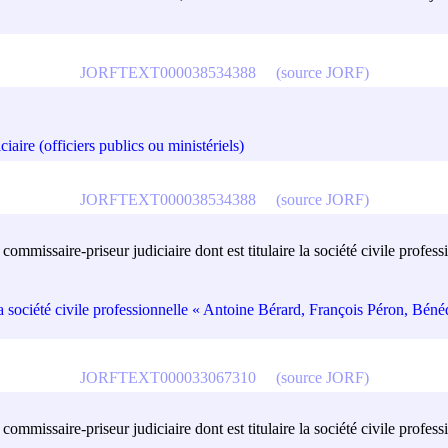
JORFTEXT000038534388
(source JORF)
iaire (officiers publics ou ministériels)
JORFTEXT000038534388
(source JORF)
e commissaire-priseur judiciaire dont est titulaire la société civile pro
e la société civile professionnelle « Antoine Bérard, François Péron, Bé
JORFTEXT000033067310
(source JORF)
de commissaire-priseur judiciaire dont est titulaire la société civile pr