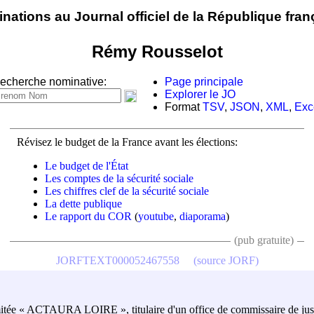
nations au Journal officiel de la République fran
Rémy Rousselot
echerche nominative:
Page principale
Explorer le JO
Format
TSV
,
JSON
,
XML
,
Exc
Révisez le budget de la France avant les élections:
Le budget de l'État
Les comptes de la sécurité sociale
Les chiffres clef de la sécurité sociale
La dette publique
Le rapport du COR
(
youtube
,
diaporama
)
(pub gratuite)
JORFTEXT000052467558
(source JORF)
limitée « ACTAURA LOIRE », titulaire d'un office de commissaire de jus