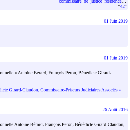
commissaire_de_justice_residence_departement_code
"
42
"
01 Juin 2019
01 Juin 2019
fessionnelle « Antoine Bérard, François Péron, Bénédicte Girard-
nédicte Girard-Claudon, Commissaire-Priseurs Judiciaires Associés »
26 Août 2016
ofessionnelle Antoine Bérard, François Peron, Bénédicte Girard-Claudon,