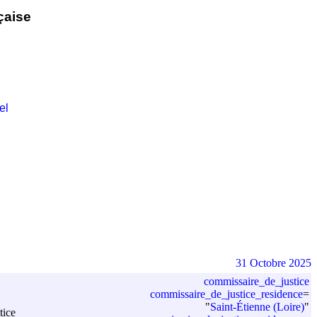
çaise
el
31 Octobre 2025
commissaire_de_justice
commissaire_de_justice_residence
=
"
Saint-Étienne (Loire)
"
tice