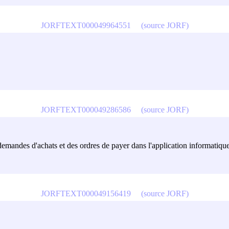
JORFTEXT000049964551
(source JORF)
JORFTEXT000049286586
(source JORF)
demandes d'achats et des ordres de payer dans l'application informatique 
JORFTEXT000049156419
(source JORF)