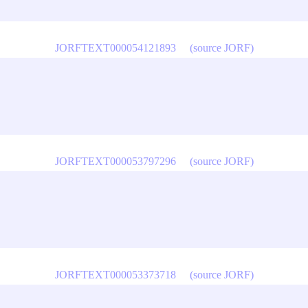
JORFTEXT000054121893
(source JORF)
JORFTEXT000053797296
(source JORF)
JORFTEXT000053373718
(source JORF)