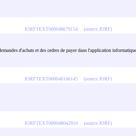
JORFTEXT000048679154
(source JORF)
demandes d'achats et des ordres de payer dans l'application informatique 
JORFTEXT000048166145
(source JORF)
JORFTEXT000048042910
(source JORF)