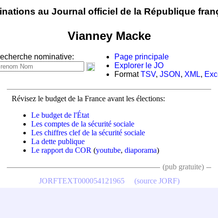
nations au Journal officiel de la République fran
Vianney Macke
echerche nominative:
Page principale
Explorer le JO
Format
TSV
,
JSON
,
XML
,
Exc
Révisez le budget de la France avant les élections:
Le budget de l'État
Les comptes de la sécurité sociale
Les chiffres clef de la sécurité sociale
La dette publique
Le rapport du COR
(
youtube
,
diaporama
)
(pub gratuite)
JORFTEXT000054121965
(source JORF)