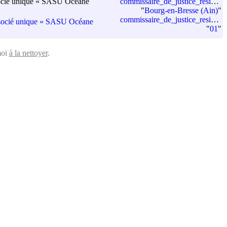
 associé unique « SASU Océane
commissaire_de_justice_residence
"
Bourg-en-Bresse (Ain)
"
commissaire_de_justice_residence_departement_code
à associé unique « SASU Océane
"
01
"
moi
à la nettoyer
.