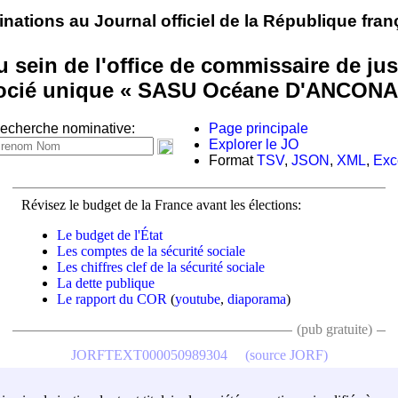
nations au Journal officiel de la République fran
 sein de l'office de commissaire de justi
ssocié unique « SASU Océane D'ANCONA 
echerche nominative:
Page principale
Explorer le JO
Format
TSV
,
JSON
,
XML
,
Exc
Révisez le budget de la France avant les élections:
Le budget de l'État
Les comptes de la sécurité sociale
Les chiffres clef de la sécurité sociale
La dette publique
Le rapport du COR
(
youtube
,
diaporama
)
(pub gratuite)
JORFTEXT000050989304
(source JORF)