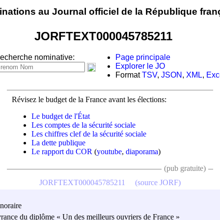
nations au Journal officiel de la République fran
JORFTEXT000045785211
echerche nominative:
Page principale
Explorer le JO
Format
TSV
,
JSON
,
XML
,
Exc
Révisez le budget de la France avant les élections:
Le budget de l'État
Les comptes de la sécurité sociale
Les chiffres clef de la sécurité sociale
La dette publique
Le rapport du COR
(
youtube
,
diaporama
)
(pub gratuite)
JORFTEXT000045785211
(source JORF)
noraire
vrance du diplôme « Un des meilleurs ouvriers de France »