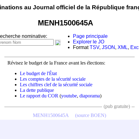
nations au Journal officiel de la République fran
MENH1500645A
echerche nominative:
Page principale
Explorer le JO
Format
TSV
,
JSON
,
XML
,
Exc
Révisez le budget de la France avant les élections:
Le budget de l'État
Les comptes de la sécurité sociale
Les chiffres clef de la sécurité sociale
La dette publique
Le rapport du COR
(
youtube
,
diaporama
)
(pub gratuite)
MENH1500645A
(source BOEN)