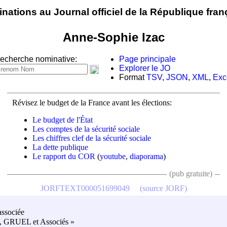
nations au Journal officiel de la République fran
Anne-Sophie Izac
echerche nominative:
Page principale
Explorer le JO
Format
TSV
,
JSON
,
XML
,
Exc
Révisez le budget de la France avant les élections:
Le budget de l'État
Les comptes de la sécurité sociale
Les chiffres clef de la sécurité sociale
La dette publique
Le rapport du COR
(
youtube
,
diaporama
)
(pub gratuite)
JORFTEXT000051699049
(source JORF)
associée
L, GRUEL et Associés »