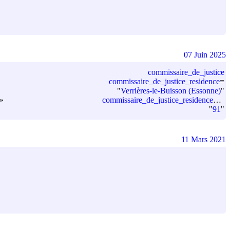
07 Juin 2025
commissaire_de_justice
commissaire_de_justice_residence
=
"
Verrières-le-Buisson (Essonne)
"
commissaire_de_justice_residence_departement_code
 »
"
91
"
11 Mars 2021