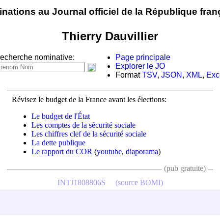
nations au Journal officiel de la République fran
Thierry Dauvillier
echerche nominative:
Page principale
Explorer le JO
Format
TSV
,
JSON
,
XML
,
Exc
Révisez le budget de la France avant les élections:
Le budget de l'État
Les comptes de la sécurité sociale
Les chiffres clef de la sécurité sociale
La dette publique
Le rapport du COR
(
youtube
,
diaporama
)
(pub gratuite)
INTJ1808806S
(source BOMI)