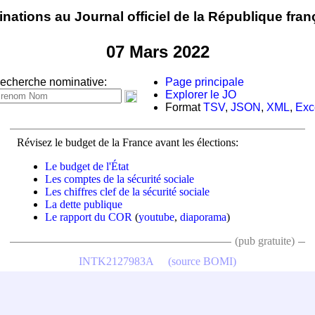
nations au Journal officiel de la République fran
07 Mars 2022
echerche nominative:
Page principale
Explorer le JO
Format
TSV
,
JSON
,
XML
,
Exc
Révisez le budget de la France avant les élections:
Le budget de l'État
Les comptes de la sécurité sociale
Les chiffres clef de la sécurité sociale
La dette publique
Le rapport du COR
(
youtube
,
diaporama
)
(pub gratuite)
INTK2127983A
(source BOMI)