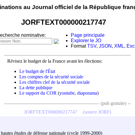
nations au Journal officiel de la République fran
JORFTEXT000000217747
echerche nominative:
Page principale
Explorer le JO
Format
TSV
,
JSON
,
XML
,
Exc
Révisez le budget de la France avant les élections:
Le budget de l'État
Les comptes de la sécurité sociale
Les chiffres clef de la sécurité sociale
La dette publique
Le rapport du COR
(
youtube
,
diaporama
)
(pub gratuite)
JORFTEXT000000217747
(source JORF)
es hautes études de défense nationale (cycle 1999-2000)