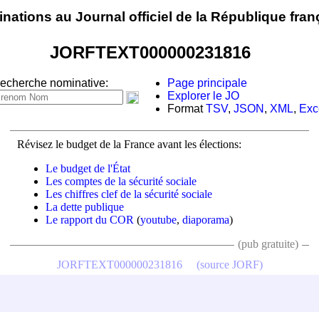
nations au Journal officiel de la République fran
JORFTEXT000000231816
echerche nominative:
Page principale
Explorer le JO
Format
TSV
,
JSON
,
XML
,
Exc
Révisez le budget de la France avant les élections:
Le budget de l'État
Les comptes de la sécurité sociale
Les chiffres clef de la sécurité sociale
La dette publique
Le rapport du COR
(
youtube
,
diaporama
)
(pub gratuite)
JORFTEXT000000231816
(source JORF)