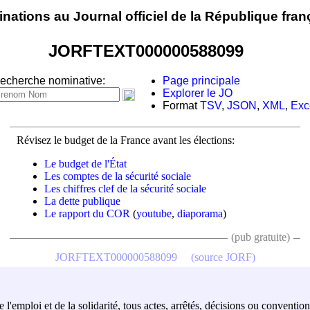
nations au Journal officiel de la République fran
JORFTEXT000000588099
echerche nominative:
Page principale
Explorer le JO
Format
TSV
,
JSON
,
XML
,
Exc
Révisez le budget de la France avant les élections:
Le budget de l'État
Les comptes de la sécurité sociale
Les chiffres clef de la sécurité sociale
La dette publique
Le rapport du COR
(
youtube
,
diaporama
)
(pub gratuite)
JORFTEXT000000588099
(source JORF)
e l'emploi et de la solidarité, tous actes, arrêtés, décisions ou convention