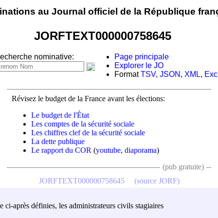
nations au Journal officiel de la République fran
JORFTEXT000000758645
echerche nominative:
Page principale
Explorer le JO
Format
TSV
,
JSON
,
XML
,
Exc
Révisez le budget de la France avant les élections:
Le budget de l'État
Les comptes de la sécurité sociale
Les chiffres clef de la sécurité sociale
La dette publique
Le rapport du COR
(
youtube
,
diaporama
)
(pub gratuite)
JORFTEXT000000758645
(source JORF)
 ci-après définies, les administrateurs civils stagiaires