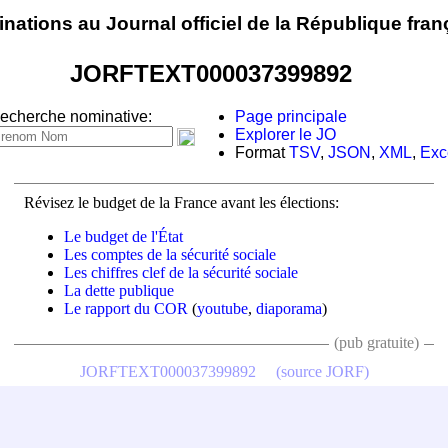
nations au Journal officiel de la République fran
JORFTEXT000037399892
echerche nominative:
Page principale
Explorer le JO
Format
TSV
,
JSON
,
XML
,
Exc
Révisez le budget de la France avant les élections:
Le budget de l'État
Les comptes de la sécurité sociale
Les chiffres clef de la sécurité sociale
La dette publique
Le rapport du COR
(
youtube
,
diaporama
)
(pub gratuite)
JORFTEXT000037399892
(source JORF)