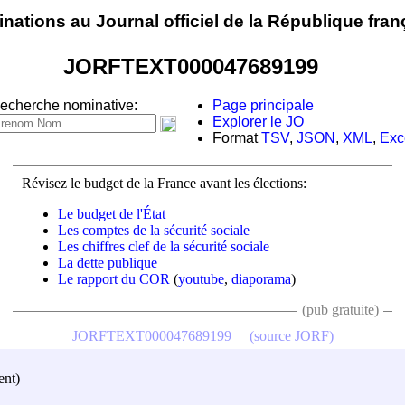
nations au Journal officiel de la République fran
JORFTEXT000047689199
echerche nominative:
Page principale
Explorer le JO
Format
TSV
,
JSON
,
XML
,
Exc
Révisez le budget de la France avant les élections:
Le budget de l'État
Les comptes de la sécurité sociale
Les chiffres clef de la sécurité sociale
La dette publique
Le rapport du COR
(
youtube
,
diaporama
)
(pub gratuite)
JORFTEXT000047689199
(source JORF)
ent)