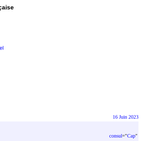
çaise
el
16 Juin 2023
consul
=
"
Cap
"