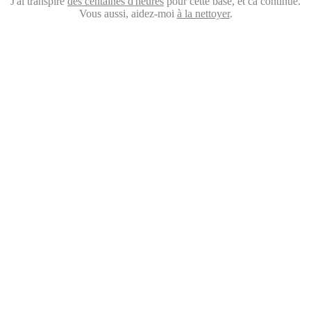
J'ai transpiré
des centaines d'heures
pour cette base, et ca continue.
Vous aussi, aidez-moi
à la nettoyer
.