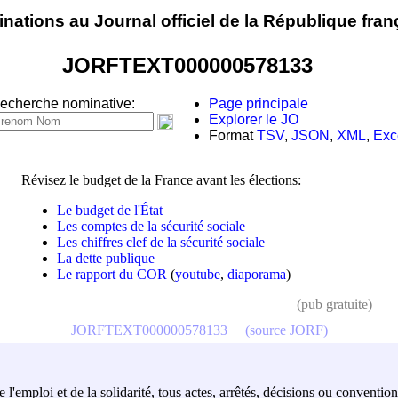
nations au Journal officiel de la République fran
JORFTEXT000000578133
echerche nominative:
Page principale
Explorer le JO
Format
TSV
,
JSON
,
XML
,
Exc
Révisez le budget de la France avant les élections:
Le budget de l'État
Les comptes de la sécurité sociale
Les chiffres clef de la sécurité sociale
La dette publique
Le rapport du COR
(
youtube
,
diaporama
)
(pub gratuite)
JORFTEXT000000578133
(source JORF)
e l'emploi et de la solidarité, tous actes, arrêtés, décisions ou convention