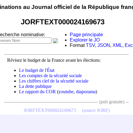
nations au Journal officiel de la République fran
JORFTEXT000024169673
echerche nominative:
Page principale
Explorer le JO
Format
TSV
,
JSON
,
XML
,
Exc
Révisez le budget de la France avant les élections:
Le budget de l'État
Les comptes de la sécurité sociale
Les chiffres clef de la sécurité sociale
La dette publique
Le rapport du COR
(
youtube
,
diaporama
)
(pub gratuite)
JORFTEXT000024169673
(source JORF)