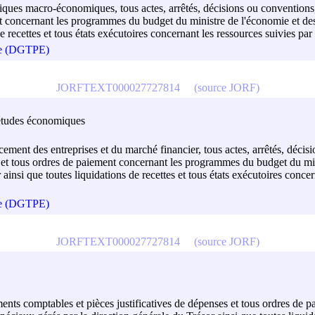
olitiques macro-économiques, tous actes, arrêtés, décisions ou conventi
nt concernant les programmes du budget du ministre de l'économie et des
e recettes et tous états exécutoires concernant les ressources suivies par
que (DGTPE)
JORFTEXT000027727814
(source JORF)
es études économiques
ancement des entreprises et du marché financier, tous actes, arrêtés, déc
 et tous ordres de paiement concernant les programmes du budget du mini
insi que toutes liquidations de recettes et tous états exécutoires concern
que (DGTPE)
JORFTEXT000027727814
(source JORF)
uments comptables et pièces justificatives de dépenses et tous ordres d