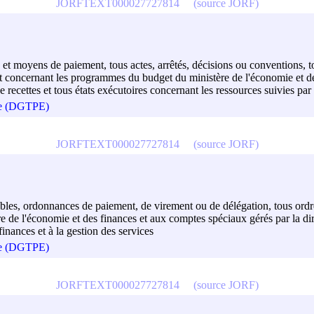
JORFTEXT000027727814
(source JORF)
es et moyens de paiement, tous actes, arrêtés, décisions ou conventions
nt concernant les programmes du budget du ministère de l'économie et de
e recettes et tous états exécutoires concernant les ressources suivies par
que (DGTPE)
JORFTEXT000027727814
(source JORF)
ables, ordonnances de paiement, de virement ou de délégation, tous ordres
 de l'économie et des finances et aux comptes spéciaux gérés par la dire
finances et à la gestion des services
que (DGTPE)
JORFTEXT000027727814
(source JORF)