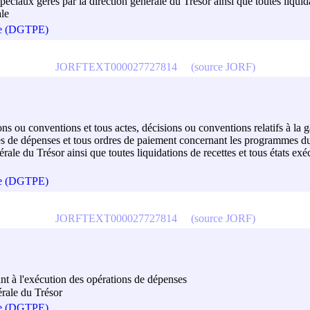
éciaux gérés par la direction générale du Trésor ainsi que toutes liquida
ale
que (DGTPE)
JORFTEXT000027727814
(source JORF)
ions ou conventions et tous actes, décisions ou conventions relatifs à la ga
es de dépenses et tous ordres de paiement concernant les programmes du
rale du Trésor ainsi que toutes liquidations de recettes et tous états exé
que (DGTPE)
JORFTEXT000027727814
(source JORF)
ant à l'exécution des opérations de dépenses
érale du Trésor
que (DGTPE)