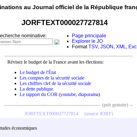
nations au Journal officiel de la République fran
JORFTEXT000027727814
echerche nominative:
Page principale
Explorer le JO
Format
TSV
,
JSON
,
XML
,
Exc
Révisez le budget de la France avant les élections:
Le budget de l'État
Les comptes de la sécurité sociale
Les chiffres clef de la sécurité sociale
La dette publique
Le rapport du COR
(
youtube
,
diaporama
)
(pub gratuite)
JORFTEXT000027727814
(source JORF)
es études économiques