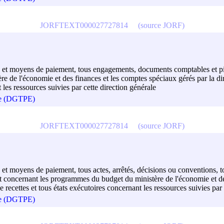
JORFTEXT000027727814
(source JORF)
es et moyens de paiement, tous engagements, documents comptables et piè
 de l'économie et des finances et les comptes spéciaux gérés par la dir
t les ressources suivies par cette direction générale
que (DGTPE)
JORFTEXT000027727814
(source JORF)
es et moyens de paiement, tous actes, arrêtés, décisions ou conventions
nt concernant les programmes du budget du ministère de l'économie et de
e recettes et tous états exécutoires concernant les ressources suivies par
que (DGTPE)