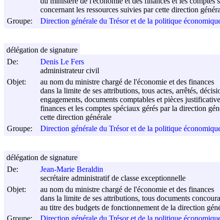
du ministère de l'économie et des finances et les comptes sp
concernant les ressources suivies par cette direction génér
Groupe:
Direction générale du Trésor et de la politique économi
délégation de signature
De:
Denis Le Fers
administrateur civil
Objet:
au nom du ministre chargé de l'économie et des finances
dans la limite de ses attributions, tous actes, arrêtés, décis
engagements, documents comptables et pièces justificativ
finances et les comptes spéciaux gérés par la direction géné
cette direction générale
Groupe:
Direction générale du Trésor et de la politique économi
délégation de signature
De:
Jean-Marie Beraldin
secrétaire administratif de classe exceptionnelle
Objet:
au nom du ministre chargé de l'économie et des finances
dans la limite de ses attributions, tous documents concour
au titre des budgets de fonctionnement de la direction gén
Groupe:
Direction générale du Trésor et de la politique économi