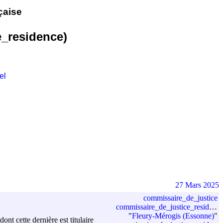
çaise
e_residence)
el
27 Mars 2025
commissaire_de_justice
commissaire_de_justice_residence
"
Fleury-Mérogis (Essonne)
"
t cette dernière est titulaire