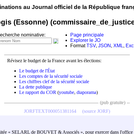
nations au Journal officiel de la République fran
gis (Essonne) (commissaire_de_justic
echerche nominative:
Page principale
Explorer le JO
Format
TSV
,
JSON
,
XML
,
Exc
Révisez le budget de la France avant les élections:
Le budget de l'État
Les comptes de la sécurité sociale
Les chiffres clef de la sécurité sociale
La dette publique
Le rapport du COR
(
youtube
,
diaporama
)
(pub gratuite)
JORFTEXT000051381164
(source JORF)
limitée « SELARL de BOUVET & Associés », pour exercer dans l'office don