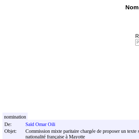
Nomi
R
nomination
De:
Saïd Omar Oili
Objet:
Commission mixte paritaire chargée de proposer un texte sur
nationalité française à Mayotte