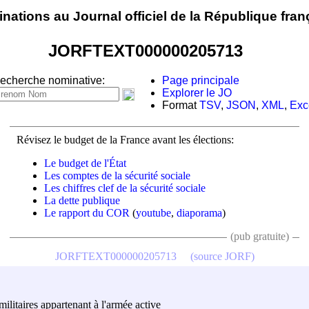
nations au Journal officiel de la République fran
JORFTEXT000000205713
echerche nominative:
Page principale
Explorer le JO
Format
TSV
,
JSON
,
XML
,
Exc
Révisez le budget de la France avant les élections:
Le budget de l'État
Les comptes de la sécurité sociale
Les chiffres clef de la sécurité sociale
La dette publique
Le rapport du COR
(
youtube
,
diaporama
)
(pub gratuite)
JORFTEXT000000205713
(source JORF)
militaires appartenant à l'armée active