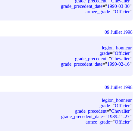
grade_precedent
=
"
Chevalier
"
grade_precedent_date
=
"
1990-03-30
"
armee_grade
=
"
Officier
"
09 Juillet 1998
legion_honneur
grade
=
"
Officier
"
grade_precedent
=
"
Chevalier
"
grade_precedent_date
=
"
1990-02-16
"
09 Juillet 1998
legion_honneur
grade
=
"
Officier
"
grade_precedent
=
"
Chevalier
"
grade_precedent_date
=
"
1989-11-27
"
armee_grade
=
"
Officier
"