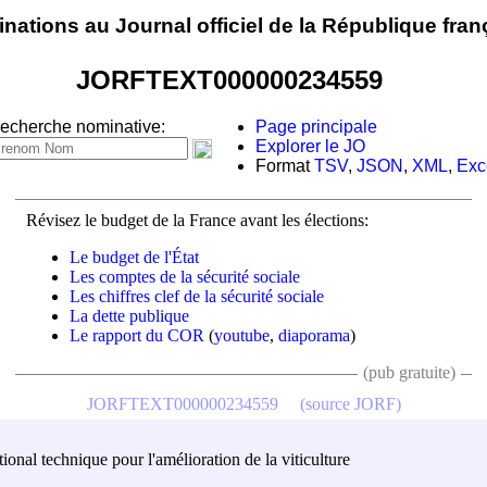
nations au Journal officiel de la République fran
JORFTEXT000000234559
echerche nominative:
Page principale
Explorer le JO
Format
TSV
,
JSON
,
XML
,
Exc
Révisez le budget de la France avant les élections:
Le budget de l'État
Les comptes de la sécurité sociale
Les chiffres clef de la sécurité sociale
La dette publique
Le rapport du COR
(
youtube
,
diaporama
)
(pub gratuite)
JORFTEXT000000234559
(source JORF)
onal technique pour l'amélioration de la viticulture