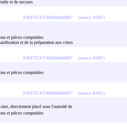
endie et de secours
JORFTEXT000000466907
(source JORF)
sions et pièces comptables
lanification et de la préparation aux crises
JORFTEXT000000466907
(source JORF)
sions et pièces comptables
JORFTEXT000000466907
(source JORF)
re-mer, directement placé sous l'autorité de
sions et pièces comptables