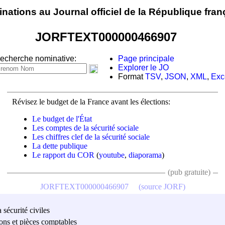
nations au Journal officiel de la République fran
JORFTEXT000000466907
echerche nominative:
Page principale
Explorer le JO
Format
TSV
,
JSON
,
XML
,
Exc
Révisez le budget de la France avant les élections:
Le budget de l'État
Les comptes de la sécurité sociale
Les chiffres clef de la sécurité sociale
La dette publique
Le rapport du COR
(
youtube
,
diaporama
)
(pub gratuite)
JORFTEXT000000466907
(source JORF)
 sécurité civiles
sions et pièces comptables