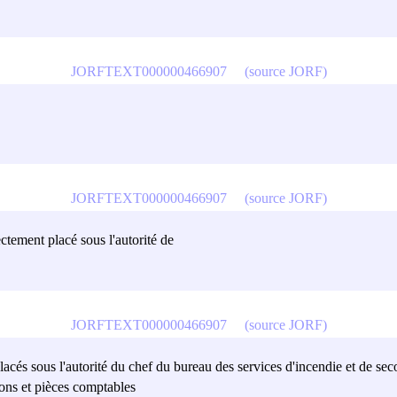
JORFTEXT000000466907
(source JORF)
JORFTEXT000000466907
(source JORF)
rectement placé sous l'autorité de
JORFTEXT000000466907
(source JORF)
acés sous l'autorité du chef du bureau des services d'incendie et de sec
sions et pièces comptables