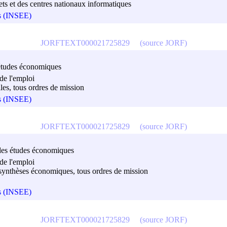
ets et des centres nationaux informatiques
es (INSEE)
JORFTEXT000021725829
(source JORF)
es études économiques
de l'emploi
elles, tous ordres de mission
es (INSEE)
JORFTEXT000021725829
(source JORF)
et des études économiques
de l'emploi
et synthèses économiques, tous ordres de mission
es (INSEE)
JORFTEXT000021725829
(source JORF)