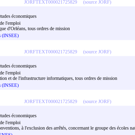
JORFTEXT000021725829
(source JORF)
es études économiques
de l'emploi
ique d'Orléans, tous ordres de mission
es (INSEE)
JORFTEXT000021725829
(source JORF)
es études économiques
de l'emploi
ion et de l'infrastructure informatiques, tous ordres de mission
es (INSEE)
JORFTEXT000021725829
(source JORF)
es études économiques
de l'emploi
 conventions, à l'exclusion des arrêtés, concernant le groupe des écoles na
(GENES)