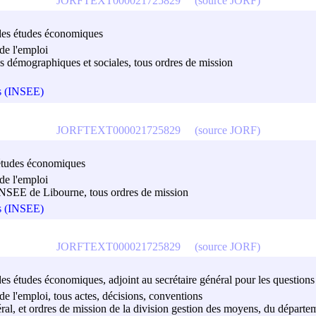
JORFTEXT000021725829
(source JORF)
et des études économiques
de l'emploi
ques démographiques et sociales, tous ordres de mission
es (INSEE)
JORFTEXT000021725829
(source JORF)
es études économiques
de l'emploi
l'INSEE de Libourne, tous ordres de mission
es (INSEE)
JORFTEXT000021725829
(source JORF)
et des études économiques, adjoint au secrétaire général pour les question
de l'emploi, tous actes, décisions, conventions
néral, et ordres de mission de la division gestion des moyens, du départem