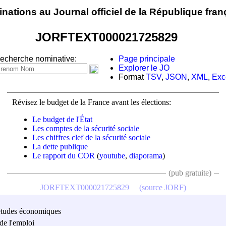
nations au Journal officiel de la République fran
JORFTEXT000021725829
echerche nominative:
Page principale
Explorer le JO
Format
TSV
,
JSON
,
XML
,
Exc
Révisez le budget de la France avant les élections:
Le budget de l'État
Les comptes de la sécurité sociale
Les chiffres clef de la sécurité sociale
La dette publique
Le rapport du COR
(
youtube
,
diaporama
)
(pub gratuite)
JORFTEXT000021725829
(source JORF)
es études économiques
de l'emploi