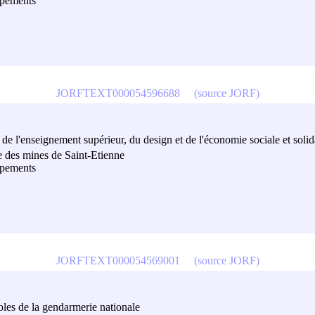
oupements
JORFTEXT000054596688
(source JORF)
de l'enseignement supérieur, du design et de l'économie sociale et solid
e des mines de Saint-Etienne
oupements
JORFTEXT000054569001
(source JORF)
es de la gendarmerie nationale