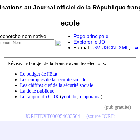
nations au Journal officiel de la République fran
ecole
echerche nominative:
Page principale
Explorer le JO
Format
TSV
,
JSON
,
XML
,
Exc
Révisez le budget de la France avant les élections:
Le budget de l'État
Les comptes de la sécurité sociale
Les chiffres clef de la sécurité sociale
La dette publique
Le rapport du COR
(
youtube
,
diaporama
)
(pub gratuite)
JORFTEXT000054633504
(source JORF)