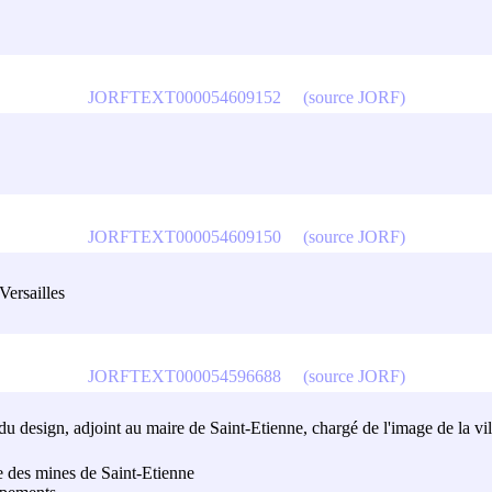
JORFTEXT000054609152
(source JORF)
JORFTEXT000054609150
(source JORF)
Versailles
JORFTEXT000054596688
(source JORF)
u design, adjoint au maire de Saint-Etienne, chargé de l'image de la vill
e des mines de Saint-Etienne