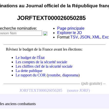
nations au Journal officiel de la République fran
JORFTEXT000026050285
echerche nominative:
Page principale
Explorer le JO
Format
TSV
,
JSON
,
XML
,
Exc
Révisez le budget de la France avant les élections:
Le budget de l'État
Les comptes de la sécurité sociale
Les chiffres clef de la sécurité sociale
La dette publique
Le rapport du COR
(
youtube
,
diaporama
)
(pub gratuite)
JORFTEXT000026050285
(source JORF)
 des anciens combattants