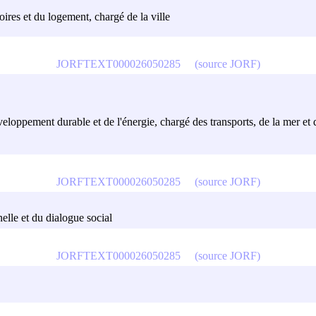
toires et du logement, chargé de la ville
JORFTEXT000026050285
(source JORF)
veloppement durable et de l'énergie, chargé des transports, de la mer et 
JORFTEXT000026050285
(source JORF)
nelle et du dialogue social
JORFTEXT000026050285
(source JORF)