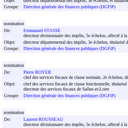
Objet:
directeur départemental des impôts, 3e échelon, et titulari
Groupe:
Direction générale des finances publiques (DGFiP)
nomination
De:
Emmanuel STASSE
directeur divisionnaire des impôts, 5e échelon, affecté à l
Objet:
directeur départemental des impôts, 3e échelon, titularisé 
Groupe:
Direction générale des finances publiques (DGFiP)
nomination
De:
Pierre ROYER
chef des services fiscaux de classe normale, 2e échelon, di
Objet:
chef des services fiscaux de classe fonctionnelle, titularis
directeur des services fiscaux de Saône-et-Loire
Groupe:
Direction générale des finances publiques (DGFiP)
nomination
De:
Laurent ROUSSEAU
directeur divisionnaire des impôts, 5e échelon, affecté à la