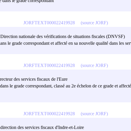
sé dans le grade correspondant
JORFTEXT000022419928
(source JORF)
a Direction nationale des vérifications de situations fiscales (DNVSF)
dans le grade correspondant et affecté en sa nouvelle qualité dans les se
JORFTEXT000022419928
(source JORF)
recteur des services fiscaux de l'Eure
é dans le grade correspondant, classé au 2e échelon de ce grade et affect
JORFTEXT000022419928
(source JORF)
 direction des services fiscaux d'Indre-et-Loire