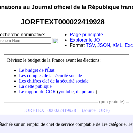
nations au Journal officiel de la République fran
JORFTEXT000022419928
echerche nominative:
Page principale
Explorer le JO
Format
TSV
,
JSON
,
XML
,
Exc
Révisez le budget de la France avant les élections:
Le budget de l'État
Les comptes de la sécurité sociale
Les chiffres clef de la sécurité sociale
La dette publique
Le rapport du COR
(
youtube
,
diaporama
)
(pub gratuite)
JORFTEXT000022419928
(source JORF)
détachée sur un emploi de chef de service comptable de 1re catégorie, 1