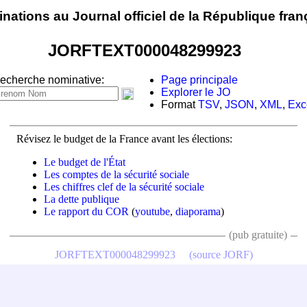
nations au Journal officiel de la République fran
JORFTEXT000048299923
echerche nominative:
Page principale
Explorer le JO
Format
TSV
,
JSON
,
XML
,
Exc
Révisez le budget de la France avant les élections:
Le budget de l'État
Les comptes de la sécurité sociale
Les chiffres clef de la sécurité sociale
La dette publique
Le rapport du COR
(
youtube
,
diaporama
)
(pub gratuite)
JORFTEXT000048299923
(source JORF)