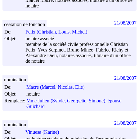
Marcel Macre, notaires associés, titulaire d'un office de
notaire
21/08/2007
cessation de fonction
De:
Felix (Christian, Louis, Michel)
Objet:
notaire associé
membre de la société civile professionnelle Christian
Felix, Yves Serpinet, Bruno Mineo, Fabrice Richy et
Alexandre Dieu, notaires associés, titulaire d'un office
de notaire
21/08/2007
nomination
De:
Macre (Marcel, Nicolas, Elie)
Objet:
notaire
Remplace:
Mme Julien (Sylvie, Georgette, Simone), épouse
Guichard
21/08/2007
nomination
De:
Vinuesa (Karine)
Objet:
traductrice stagiaire du ministère de l'économie, des