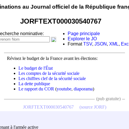
nations au Journal officiel de la République fran
JORFTEXT000030540767
echerche nominative:
Page principale
Explorer le JO
Format
TSV
,
JSON
,
XML
,
Exc
Révisez le budget de la France avant les élections:
Le budget de l'État
Les comptes de la sécurité sociale
Les chiffres clef de la sécurité sociale
La dette publique
Le rapport du COR
(
youtube
,
diaporama
)
(pub gratuite)
JORFTEXT000030540767
(source JORF)
tenant à l'armée active