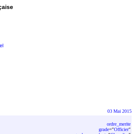
çaise
el
03 Mai 2015
ordre_merite
grade
=
"
Officier
"