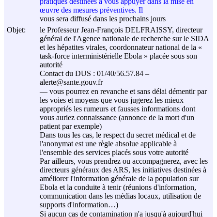
pratiques destinées à vous appuyer dans la mise en
œuvre des mesures préventives. Il
vous sera diffusé dans les prochains jours
Objet:
le Professeur Jean-François DELFRAISSY, directeur
général de l'Agence nationale de recherche sur le SIDA
et les hépatites virales, coordonnateur national de la «
task-force interministérielle Ebola » placée sous son
autorité
Contact du DUS : 01/40/56.57.84 –
alerte@sante.gouv.fr
–– vous pourrez en revanche et sans délai démentir par
les voies et moyens que vous jugerez les mieux
appropriés les rumeurs et fausses informations dont
vous auriez connaissance (annonce de la mort d'un
patient par exemple)
Dans tous les cas, le respect du secret médical et de
l'anonymat est une règle absolue applicable à
l'ensemble des services placés sous votre autorité
Par ailleurs, vous prendrez ou accompagnerez, avec les
directeurs généraux des ARS, les initiatives destinées à
améliorer l'information générale de la population sur
Ebola et la conduite à tenir (réunions d'information,
communication dans les médias locaux, utilisation de
supports d'information…)
Si aucun cas de contamination n'a jusqu'à aujourd'hui