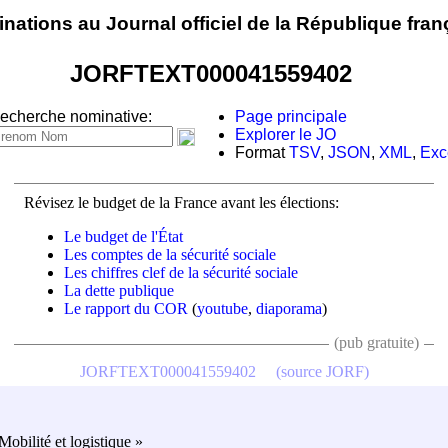
nations au Journal officiel de la République fran
JORFTEXT000041559402
echerche nominative:
Page principale
Explorer le JO
Format
TSV
,
JSON
,
XML
,
Exc
Révisez le budget de la France avant les élections:
Le budget de l'État
Les comptes de la sécurité sociale
Les chiffres clef de la sécurité sociale
La dette publique
Le rapport du COR
(
youtube
,
diaporama
)
(pub gratuite)
JORFTEXT000041559402
(source JORF)
obilité et logistique »