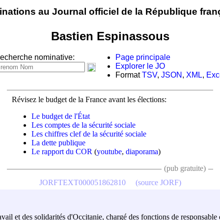
nations au Journal officiel de la République fran
Bastien Espinassous
echerche nominative:
Page principale
Explorer le JO
Format
TSV
,
JSON
,
XML
,
Exc
Révisez le budget de la France avant les élections:
Le budget de l'État
Les comptes de la sécurité sociale
Les chiffres clef de la sécurité sociale
La dette publique
Le rapport du COR
(
youtube
,
diaporama
)
(pub gratuite)
JORFTEXT000051862810
(source JORF)
ravail et des solidarités d'Occitanie, chargé des fonctions de responsabl