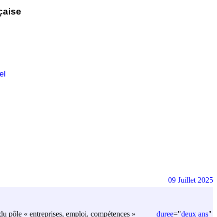
çaise
el
09 Juillet 2025
duree
=
"
deux ans
"
e du pôle « entreprises, emploi, compétences »