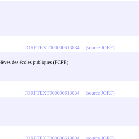
e
JORFTEXT000000613834
(source JORF)
'élèves des écoles publiques (FCPE)
e
JORFTEXT000000613834
(source JORF)
e
JORFTEXT000000613834
(source JORF)