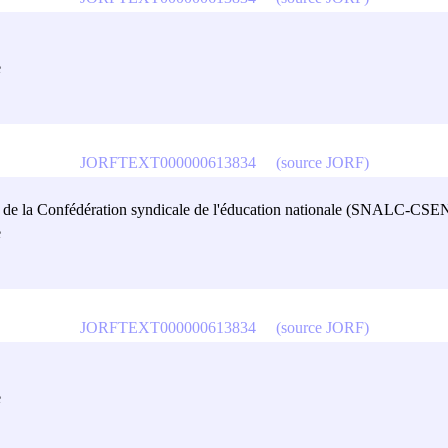
e
JORFTEXT000000613834
(source JORF)
ges de la Confédération syndicale de l'éducation nationale (SNALC-CSE
e
JORFTEXT000000613834
(source JORF)
e