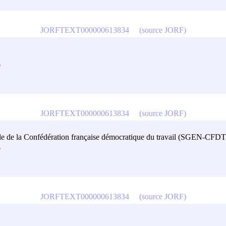
JORFTEXT000000613834
(source JORF)
e
JORFTEXT000000613834
(source JORF)
nale de la Confédération française démocratique du travail (SGEN-CFDT
e
JORFTEXT000000613834
(source JORF)