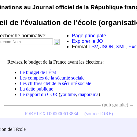
nations au Journal officiel de la République fran
il de l'évaluation de l'école (organisat
echerche nominative:
Page principale
Explorer le JO
Format
TSV
,
JSON
,
XML
,
Exc
Révisez le budget de la France avant les élections:
Le budget de l'État
Les comptes de la sécurité sociale
Les chiffres clef de la sécurité sociale
La dette publique
Le rapport du COR
(
youtube
,
diaporama
)
(pub gratuite)
JORFTEXT000000613834
(source JORF)
ion de l'école