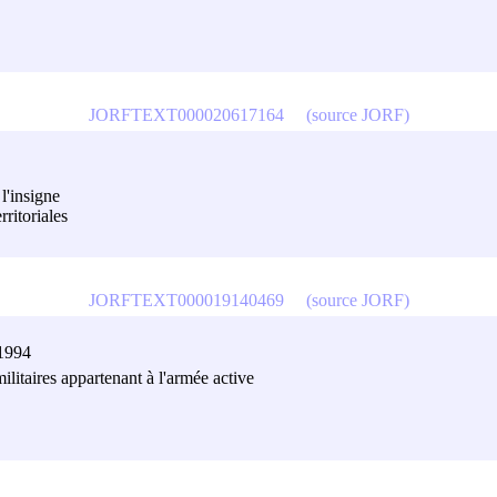
JORFTEXT000020617164
(source JORF)
l'insigne
rritoriales
JORFTEXT000019140469
(source JORF)
 1994
ilitaires appartenant à l'armée active