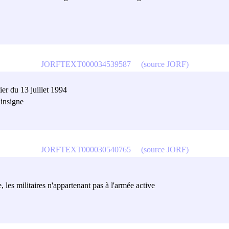
JORFTEXT000034539587
(source JORF)
er du 13 juillet 1994
'insigne
JORFTEXT000030540765
(source JORF)
, les militaires n'appartenant pas à l'armée active