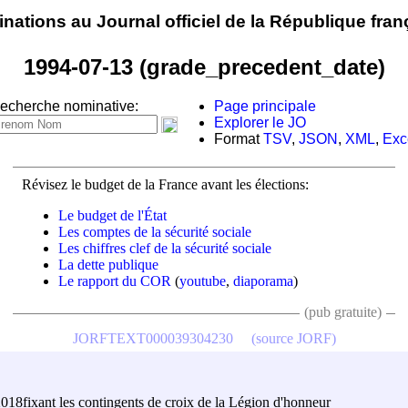
nations au Journal officiel de la République fran
1994-07-13 (grade_precedent_date)
echerche nominative:
Page principale
Explorer le JO
Format
TSV
,
JSON
,
XML
,
Exc
Révisez le budget de la France avant les élections:
Le budget de l'État
Les comptes de la sécurité sociale
Les chiffres clef de la sécurité sociale
La dette publique
Le rapport du COR
(
youtube
,
diaporama
)
(pub gratuite)
JORFTEXT000039304230
(source JORF)
2018
fixant les contingents de croix de la Légion d'honneur