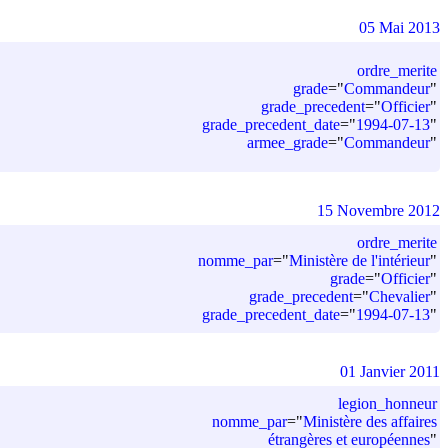
05 Mai 2013
ordre_merite
grade
=
"
Commandeur
"
grade_precedent
=
"
Officier
"
grade_precedent_date
=
"
1994-07-13
"
armee_grade
=
"
Commandeur
"
15 Novembre 2012
ordre_merite
nomme_par
=
"
Ministère de l'intérieur
"
grade
=
"
Officier
"
grade_precedent
=
"
Chevalier
"
grade_precedent_date
=
"
1994-07-13
"
01 Janvier 2011
legion_honneur
nomme_par
=
"
Ministère des affaires
étrangères et européennes
"