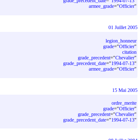
grade_precedent_date
=
"
1994-07-13
"
armee_grade
=
"
Officier
"
01 Juillet 2005
legion_honneur
grade
=
"
Officier
"
citation
grade_precedent
=
"
Chevalier
"
grade_precedent_date
=
"
1994-07-13
"
armee_grade
=
"
Officier
"
15 Mai 2005
ordre_merite
grade
=
"
Officier
"
grade_precedent
=
"
Chevalier
"
grade_precedent_date
=
"
1994-07-13
"