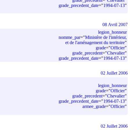
grade_precedent
=
"
Chevalier
"
grade_precedent_date
=
"
1994-07-13
"
08 Avril 2007
legion_honneur
nomme_par
=
"
Ministère de l'intérieur,
et de l'aménagement du territoire
"
grade
=
"
Officier
"
grade_precedent
=
"
Chevalier
"
grade_precedent_date
=
"
1994-07-13
"
02 Juillet 2006
legion_honneur
grade
=
"
Officier
"
grade_precedent
=
"
Chevalier
"
grade_precedent_date
=
"
1994-07-13
"
armee_grade
=
"
Officier
"
02 Juillet 2006