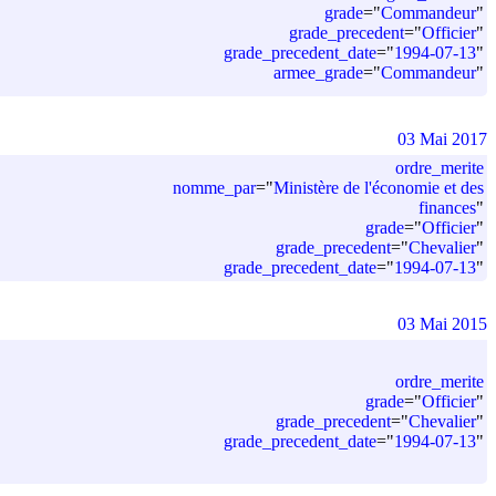
grade
=
"
Commandeur
"
grade_precedent
=
"
Officier
"
grade_precedent_date
=
"
1994-07-13
"
armee_grade
=
"
Commandeur
"
03 Mai 2017
ordre_merite
nomme_par
=
"
Ministère de l'économie et des
finances
"
grade
=
"
Officier
"
grade_precedent
=
"
Chevalier
"
grade_precedent_date
=
"
1994-07-13
"
03 Mai 2015
ordre_merite
grade
=
"
Officier
"
grade_precedent
=
"
Chevalier
"
grade_precedent_date
=
"
1994-07-13
"