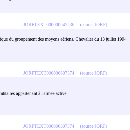
JORFTEXT000000645536
(source JORF)
chnique du groupement des moyens aériens. Chevalier du 13 juillet 1994
JORFTEXT000000607374
(source JORF)
ilitaires appartenant à l'armée active
JORFTEXT000000607374
(source JORF)