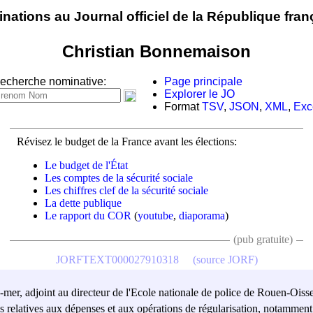
nations au Journal officiel de la République fran
Christian Bonnemaison
echerche nominative:
Page principale
Explorer le JO
Format
TSV
,
JSON
,
XML
,
Exc
Révisez le budget de la France avant les élections:
Le budget de l'État
Les comptes de la sécurité sociale
Les chiffres clef de la sécurité sociale
La dette publique
Le rapport du COR
(
youtube
,
diaporama
)
(pub gratuite)
JORFTEXT000027910318
(source JORF)
tre-mer, adjoint au directeur de l'Ecole nationale de police de Rouen-Oiss
ives relatives aux dépenses et aux opérations de régularisation, notammen