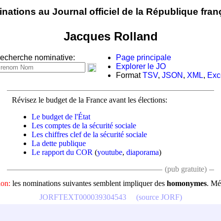
nations au Journal officiel de la République fran
Jacques Rolland
echerche nominative:
Page principale
Explorer le JO
Format
TSV
,
JSON
,
XML
,
Exc
Révisez le budget de la France avant les élections:
Le budget de l'État
Les comptes de la sécurité sociale
Les chiffres clef de la sécurité sociale
La dette publique
Le rapport du COR
(
youtube
,
diaporama
)
(pub gratuite)
ion:
les nominations suivantes semblent impliquer des
homonymes
. Mé
JORFTEXT000039304543
(source JORF)