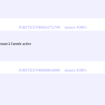
JORFTEXT000024752709
(source JORF)
tenant à l'armée active
JORFTEXT000000610000
(source JORF)