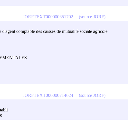
JORFTEXT000000351702
(source JORF)
is d'agent comptable des caisses de mutualité sociale agricole
TEMENTALES
JORFTEXT000000714024
(source JORF)
tabli
ce