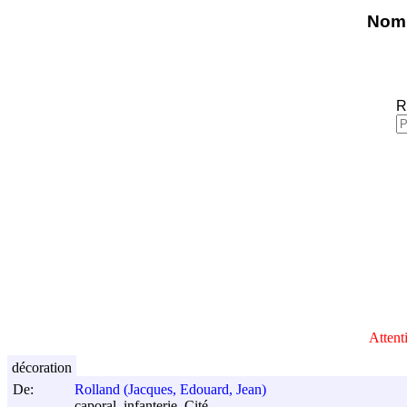
Nomi
R
Attent
décoration
De:
Rolland (Jacques, Edouard, Jean)
caporal, infanterie. Cité