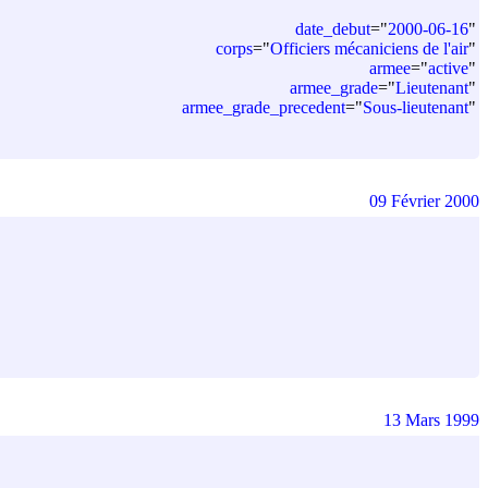
date_debut
=
"
2000-06-16
"
corps
=
"
Officiers mécaniciens de l'air
"
armee
=
"
active
"
armee_grade
=
"
Lieutenant
"
armee_grade_precedent
=
"
Sous-lieutenant
"
09 Février 2000
13 Mars 1999