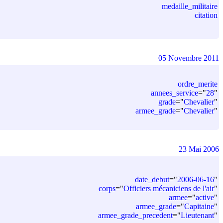
medaille_militaire
citation
05 Novembre 2011
ordre_merite
annees_service
=
"
28
"
grade
=
"
Chevalier
"
armee_grade
=
"
Chevalier
"
23 Mai 2006
date_debut
=
"
2006-06-16
"
corps
=
"
Officiers mécaniciens de l'air
"
armee
=
"
active
"
armee_grade
=
"
Capitaine
"
armee_grade_precedent
=
"
Lieutenant
"