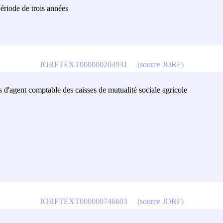
ériode de trois années
JORFTEXT000000204931
(source JORF)
is d'agent comptable des caisses de mutualité sociale agricole
JORFTEXT000000746603
(source JORF)