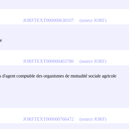
JORFTEXT000000630107
(source JORF)
ce
JORFTEXT000000403786
(source JORF)
ois d'agent comptable des organismes de mutualité sociale agricole
JORFTEXT000000766472
(source JORF)