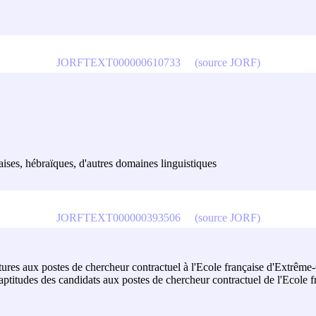
JORFTEXT000000610733
(source JORF)
naises, hébraïques, d'autres domaines linguistiques
JORFTEXT000000393506
(source JORF)
res aux postes de chercheur contractuel à l'Ecole française d'Extrême
es aptitudes des candidats aux postes de chercheur contractuel de l'Ecol