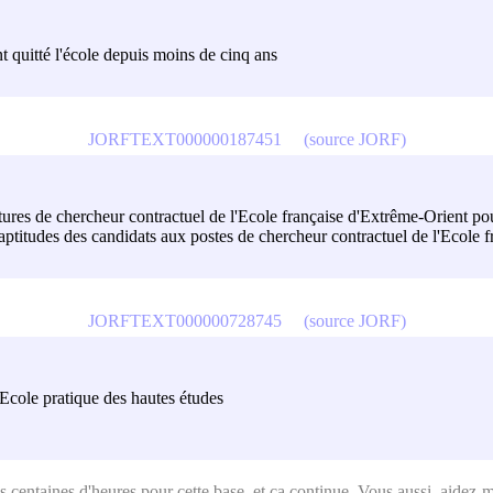
 quitté l'école depuis moins de cinq ans
JORFTEXT000000187451
(source JORF)
res de chercheur contractuel de l'Ecole française d'Extrême-Orient p
es aptitudes des candidats aux postes de chercheur contractuel de l'Ecol
JORFTEXT000000728745
(source JORF)
l'Ecole pratique des hautes études
s centaines d'heures
pour cette base, et ca continue. Vous aussi, aidez-