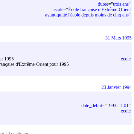
duree
=
"
trois ans
"
ecole
=
"
École française d'Extrême-Orient
ayant quitté l'école depuis moins de cinq ans
"
31 Mars 1995
ecole
our 1995
e française d'Extrême-Orient pour 1995
23 Janvier 1994
date_debut
=
"
1993-11-01
"
ecole
moi
à la nettoyer
.