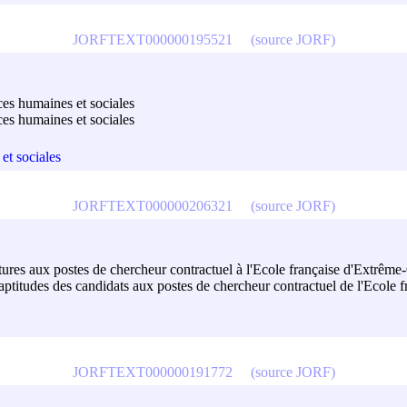
JORFTEXT000000195521
(source JORF)
es humaines et sociales
ces humaines et sociales
et sociales
JORFTEXT000000206321
(source JORF)
res aux postes de chercheur contractuel à l'Ecole française d'Extrême
es aptitudes des candidats aux postes de chercheur contractuel de l'Ecol
JORFTEXT000000191772
(source JORF)