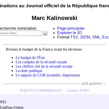
nations au Journal officiel de la République fran
Marc Kalinowski
echerche nominative:
Page principale
Explorer le JO
Format
TSV
,
JSON
,
XML
,
Exc
Révisez le budget de la France avant les élections:
Le budget de l'État
Les comptes de la sécurité sociale
Les chiffres clef de la sécurité sociale
La dette publique
Le rapport du COR
(
youtube
,
diaporama
)
(pub gratuite)
JORFTEXT000000645413
(source JORF)
PHE)
'Extrême-Orient