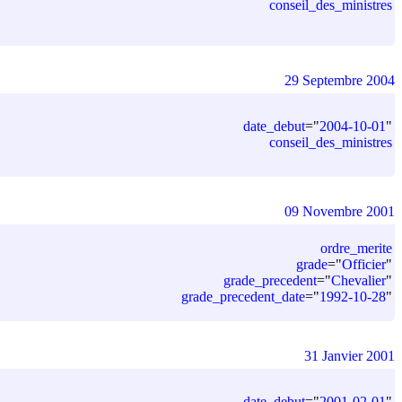
conseil_des_ministres
29 Septembre 2004
date_debut
=
"
2004-10-01
"
conseil_des_ministres
09 Novembre 2001
ordre_merite
grade
=
"
Officier
"
grade_precedent
=
"
Chevalier
"
grade_precedent_date
=
"
1992-10-28
"
31 Janvier 2001
date_debut
=
"
2001-02-01
"