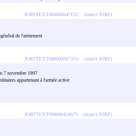
JORFTEXT000000645152
(source JORF)
 général de l'armement
JORFTEXT000000607374
(source JORF)
 du 7 novembre 1997
ilitaires appartenant à l'armée active
JORFTEXT000000424675
(source JORF)