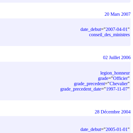
20 Mars 2007
date_debut
=
"
2007-04-01
"
conseil_des_ministres
02 Juillet 2006
legion_honneur
grade
=
"
Officier
"
grade_precedent
=
"
Chevalier
"
grade_precedent_date
=
"
1997-11-07
"
28 Décembre 2004
date_debut
=
"
2005-01-01
"