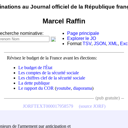
nations au Journal officiel de la République fran
Marcel Raffin
echerche nominative:
Page principale
Explorer le JO
Format
TSV
,
JSON
,
XML
,
Exc
Révisez le budget de la France avant les élections:
Le budget de l'État
Les comptes de la sécurité sociale
Les chiffres clef de la sécurité sociale
La dette publique
Le rapport du COR
(
youtube
,
diaporama
)
(pub gratuite)
JORFTEXT000017958579
(source JORF)
nieurs de l'armement par anticipation et