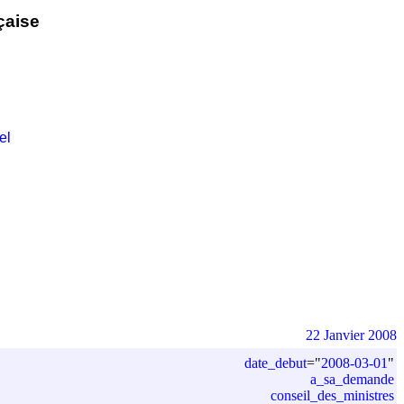
çaise
el
22 Janvier 2008
date_debut
=
"
2008-03-01
"
a_sa_demande
conseil_des_ministres