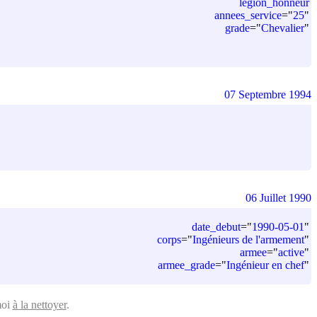
legion_honneur
annees_service
=
"
25
"
grade
=
"
Chevalier
"
07 Septembre 1994
06 Juillet 1990
date_debut
=
"
1990-05-01
"
corps
=
"
Ingénieurs de l'armement
"
armee
=
"
active
"
armee_grade
=
"
Ingénieur en chef
"
moi
à la nettoyer
.