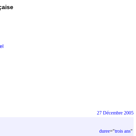
çaise
el
27 Décembre 2005
duree
=
"
trois ans
"