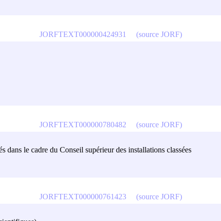
JORFTEXT000000424931
(source JORF)
JORFTEXT000000780482
(source JORF)
és dans le cadre du Conseil supérieur des installations classées
JORFTEXT000000761423
(source JORF)