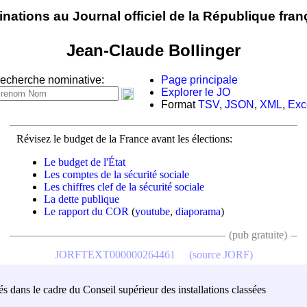
nations au Journal officiel de la République fran
Jean-Claude Bollinger
echerche nominative:
Page principale
Explorer le JO
Format
TSV
,
JSON
,
XML
,
Exc
Révisez le budget de la France avant les élections:
Le budget de l'État
Les comptes de la sécurité sociale
Les chiffres clef de la sécurité sociale
La dette publique
Le rapport du COR
(
youtube
,
diaporama
)
(pub gratuite)
JORFTEXT000000264461
(source JORF)
és dans le cadre du Conseil supérieur des installations classées