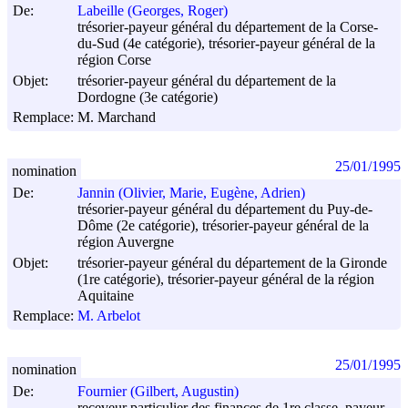
De:
Labeille (Georges, Roger)
trésorier-payeur général du département de la Corse-
du-Sud (4e catégorie), trésorier-payeur général de la
région Corse
Objet:
trésorier-payeur général du département de la
Dordogne (3e catégorie)
Remplace:
M. Marchand
25/01/1995
nomination
De:
Jannin (Olivier, Marie, Eugène, Adrien)
trésorier-payeur général du département du Puy-de-
Dôme (2e catégorie), trésorier-payeur général de la
région Auvergne
Objet:
trésorier-payeur général du département de la Gironde
(1re catégorie), trésorier-payeur général de la région
Aquitaine
Remplace:
M. Arbelot
25/01/1995
nomination
De:
Fournier (Gilbert, Augustin)
receveur particulier des finances de 1re classe, payeur