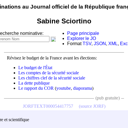
nations au Journal officiel de la République fran
Sabine Sciortino
echerche nominative:
Page principale
Explorer le JO
Format
TSV
,
JSON
,
XML
,
Exc
Révisez le budget de la France avant les élections:
Le budget de l'État
Les comptes de la sécurité sociale
Les chiffres clef de la sécurité sociale
La dette publique
Le rapport du COR
(
youtube
,
diaporama
)
(pub gratuite)
JORFTEXT000054417757
(source JORF)
re et scientifique