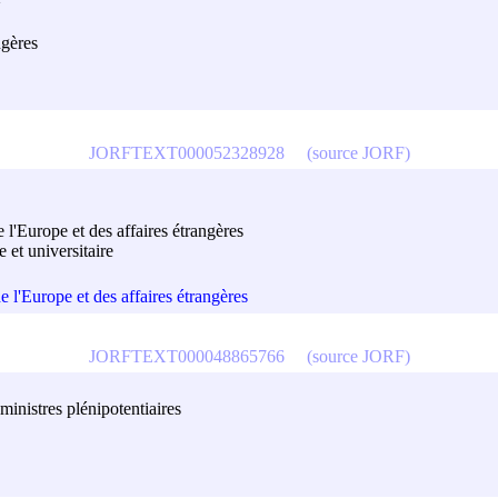
ngères
JORFTEXT000052328928
(source JORF)
e l'Europe et des affaires étrangères
e et universitaire
e l'Europe et des affaires étrangères
JORFTEXT000048865766
(source JORF)
ministres plénipotentiaires