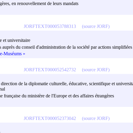
angères, en renouvellement de leurs mandats
JORFTEXT000053788313
(source JORF)
e et universitaire
res auprès du conseil d'administration de la société par actions simpl
nce-Muséums »
JORFTEXT000052542732
(source JORF)
irection de la diplomatie culturelle, éducative, scientifique et universit
nal
e française du ministère de l'Europe et des affaires étrangères
JORFTEXT000052373042
(source JORF)
e