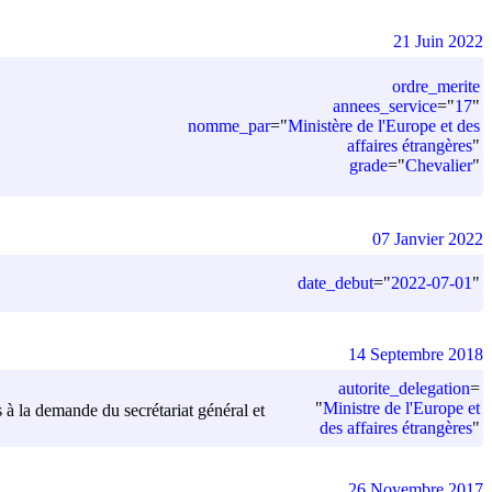
21 Juin 2022
ordre_merite
annees_service
=
"
17
"
nomme_par
=
"
Ministère de l'Europe et des
affaires étrangères
"
grade
=
"
Chevalier
"
07 Janvier 2022
date_debut
=
"
2022-07-01
"
14 Septembre 2018
autorite_delegation
=
"
Ministre de l'Europe et
 à la demande du secrétariat général et
des affaires étrangères
"
26 Novembre 2017