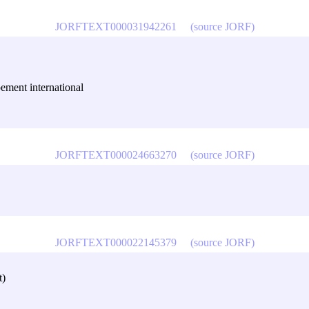
JORFTEXT000031942261
(source JORF)
pement international
JORFTEXT000024663270
(source JORF)
JORFTEXT000022145379
(source JORF)
t)