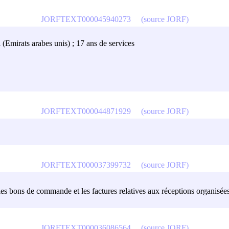
JORFTEXT000045940273
(source JORF)
(Emirats arabes unis) ; 17 ans de services
JORFTEXT000044871929
(source JORF)
JORFTEXT000037399732
(source JORF)
 les bons de commande et les factures relatives aux réceptions organisées
JORFTEXT000036086564
(source JORF)