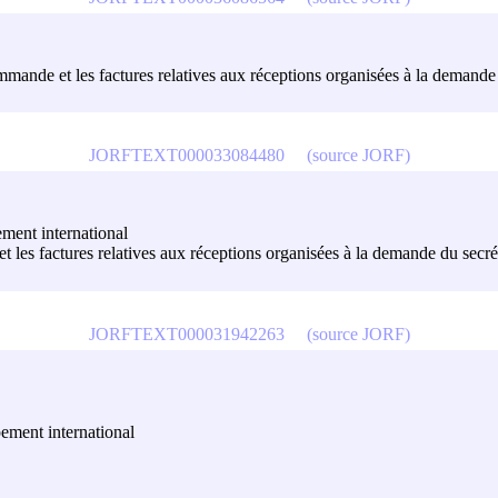
mmande et les factures relatives aux réceptions organisées à la demande d
JORFTEXT000033084480
(source JORF)
ement international
et les factures relatives aux réceptions organisées à la demande du secrét
JORFTEXT000031942263
(source JORF)
pement international