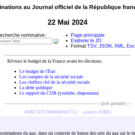
nations au Journal officiel de la République fran
22 Mai 2024
echerche nominative:
Page principale
Explorer le JO
Format
TSV
,
JSON
,
XML
,
Exc
Révisez le budget de la France avant les élections:
Le budget de l'État
Les comptes de la sécurité sociale
Les chiffres clef de la sécurité sociale
La dette publique
Le rapport du COR
(
youtube
,
diaporama
)
(pub gratuite)
JORFTEXT000049565712
(source JORF)
onsommations du gaz, dans un contexte de baisse des prix du gaz sur le