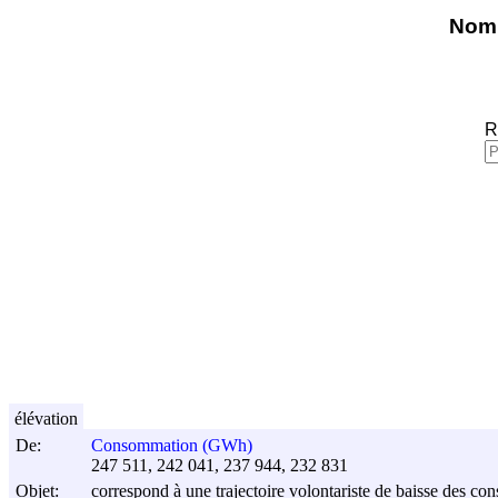
Nomi
R
élévation
De:
Consommation (GWh)
247 511, 242 041, 237 944, 232 831
Objet:
correspond à une trajectoire volontariste de baisse des c