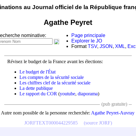
nations au Journal officiel de la République fran
Agathe Peyret
echerche nominative:
Page principale
Explorer le JO
Format
TSV
,
JSON
,
XML
,
Exc
Révisez le budget de la France avant les élections:
Le budget de l'État
Les comptes de la sécurité sociale
Les chiffres clef de la sécurité sociale
La dette publique
Le rapport du COR
(
youtube
,
diaporama
)
(pub gratuite)
Autre nom possible de la personne recherchée:
Agathe Peyret-Auvray
JORFTEXT000044229585
(source JORF)